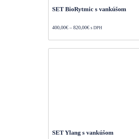
SET BioRytmic s vankúšom
Price
400,00
€
–
820,00
€
s DPH
range:
400,00€
through
820,00€
SET Ylang s vankúšom