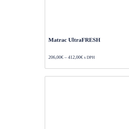
Matrac UltraFRESH
Price
206,00
€
–
412,00
€
s DPH
range:
206,00€
through
412,00€