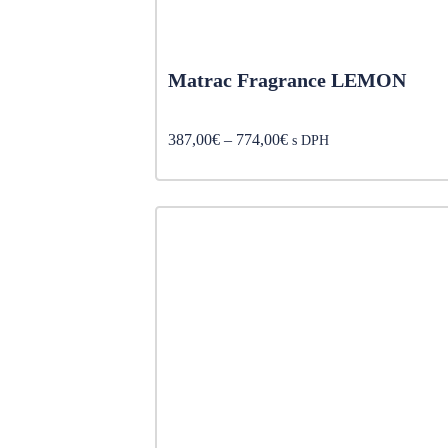
Matrac Fragrance LEMON
Price
387,00
€
–
774,00
€
s DPH
range:
387,00€
through
774,00€