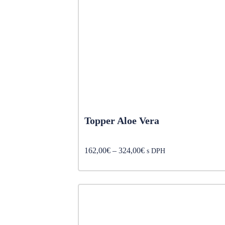
Topper Aloe Vera
Price
162,00
€
–
324,00
€
s DPH
range:
162,00€
through
324,00€