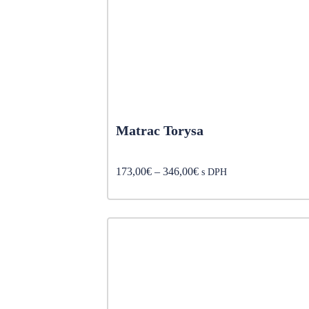
Matrac Torysa
Price
173,00
€
–
346,00
€
s DPH
range:
173,00€
through
346,00€