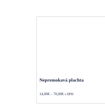
Nepremokavá plachta
Price
14,00
€
–
70,00
€
s DPH
range:
14,00€