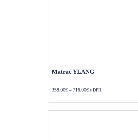
Matrac YLANG
Price
358,00
€
–
716,00
€
s DPH
range:
358,00€
through
716,00€