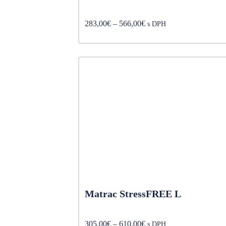
Price
283,00
€
–
566,00
€
s DPH
range:
283,00€
through
566,00€
Matrac StressFREE L
Price
305,00
€
–
610,00
€
s DPH