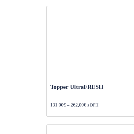
through
70,00€
Topper UltraFRESH
Price
131,00
€
–
262,00
€
s DPH
range:
131,00€
through
262,00€