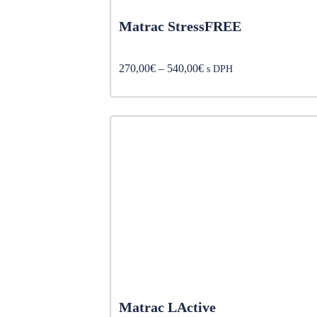
Matrac StressFREE
Price
270,00
€
–
540,00
€
s DPH
range:
270,00€
through
540,00€
Matrac LActive