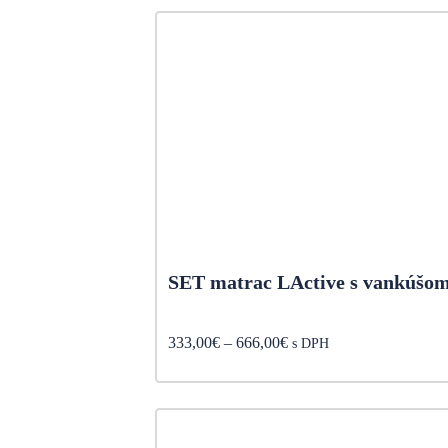
through
640,00€
SET matrac LActive s vankúšo
Price
333,00
€
–
666,00
€
s DPH
range:
333,00€
through
666,00€