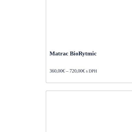
Matrac BioRytmic
Price
360,00
€
–
720,00
€
s DPH
range:
360,00€
through
720,00€