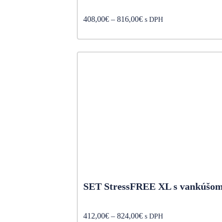
Price
408,00
€
–
816,00
€
s DPH
range:
408,00€
through
816,00€
SET StressFREE XL s vankúšo
Price
412,00
€
–
824,00
€
s DPH