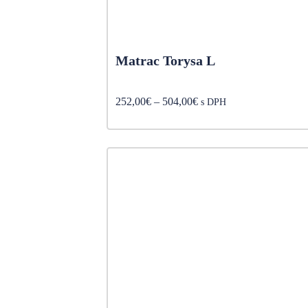
Matrac Torysa L
Price
252,00
€
–
504,00
€
s DPH
range:
252,00€
through
504,00€