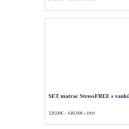
range:
305,00€
through
610,00€
SET matrac StressFREE s vank
Price
320,00
€
–
640,00
€
s DPH
range:
320,00€