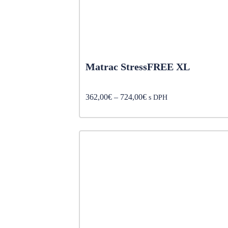
Matrac StressFREE XL
Price
362,00
€
–
724,00
€
s DPH
range:
362,00€
through
724,00€