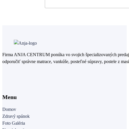
range:
412,00€
through
824,00€
Firma ANJA CENTRUM ponúka vo svojich špecializovaných predajniac
odporučiť správne matrace, vankúše, posteľné súpravy, postele z masí
Menu
Domov
Zdravý spánok
Foto Galéria