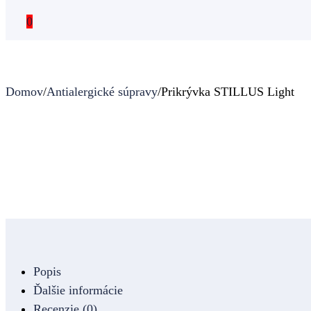
0
Domov
/
Antialergické súpravy
/
Prikrývka STILLUS Light
Popis
Ďalšie informácie
Recenzie (0)