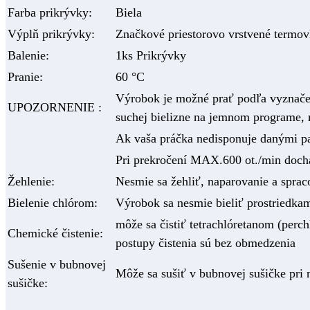
Farba prikrývky:
Biela
Výplň prikrývky:
Značkové priestorovo vrstvené termo
Balenie:
1ks Prikrývky
Pranie:
60 °C
Výrobok je možné prať podľa vyznačen
UPOZORNENIE :
suchej bielizne na jemnom programe, 
Ak vaša práčka nedisponuje danými pa
Pri prekročení MAX.600 ot./min doch
Žehlenie:
Nesmie sa žehliť, naparovanie a sprac
Bielenie chlórom:
Výrobok sa nesmie bieliť prostriedka
môže sa čistiť tetrachlóretanom (per
Chemické čistenie:
postupy čistenia sú bez obmedzenia
Sušenie v bubnovej
Môže sa sušiť v bubnovej sušičke pri n
sušičke: