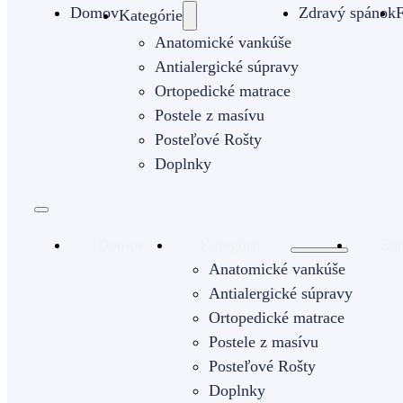
Domov
Zdravý spánok
F
Kategórie
Anatomické vankúše
Antialergické súpravy
Ortopedické matrace
Postele z masívu
Posteľové Rošty
Doplnky
Domov
Kategórie
Zdr
Anatomické vankúše
Antialergické súpravy
Ortopedické matrace
Postele z masívu
Posteľové Rošty
Doplnky