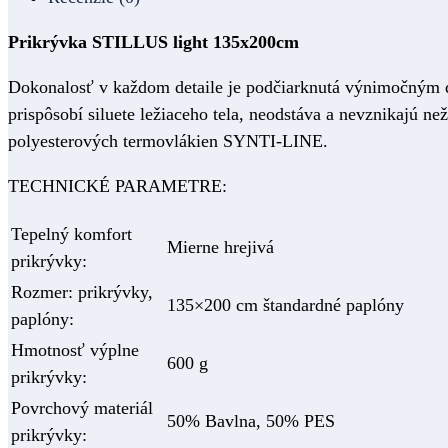
Prikrývka STILLUS light 135x200cm
Dokonalosť v každom detaile je podčiarknutá výnimočným di
prispôsobí siluete ležiaceho tela, neodstáva a nevznikajú n
polyesterových termovlákien SYNTI-LINE.
TECHNICKÉ PARAMETRE:
Tepelný komfort
Mierne hrejivá
prikrývky:
Rozmer: prikrývky,
135×200 cm štandardné paplóny
paplóny:
Hmotnosť výplne
600 g
prikrývky:
Povrchový materiál
50% Bavlna, 50% PES
prikrývky: