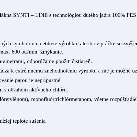
vlákna SYNTI – LINE s technológiou dutého jadra 100% PES
ých symbolov na etikete výrobku, ale iba v práčke so zvýšen
max. 600 ot./min. žmýkanie.
rametrami, odporúčame použiť čistiareň.
ádza k extrémnemu znehodnoteniu výrobku a nie je možné uz
ovanie parou je neprípustné
mi s obsahom aktívneho chlóru.
chlóretylénom), monofluórtrichlórmetanom, včetne rozpúšťad
ižšej teplote sušenia