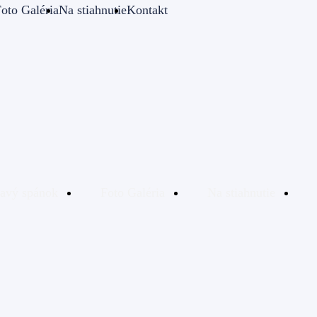
oto Galéria
Na stiahnutie
Kontakt
avý spánok
Foto Galéria
Na stiahnutie