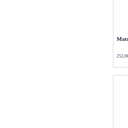
Matr
252,0