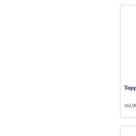
Topp
162,0