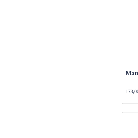
Matr
173,0