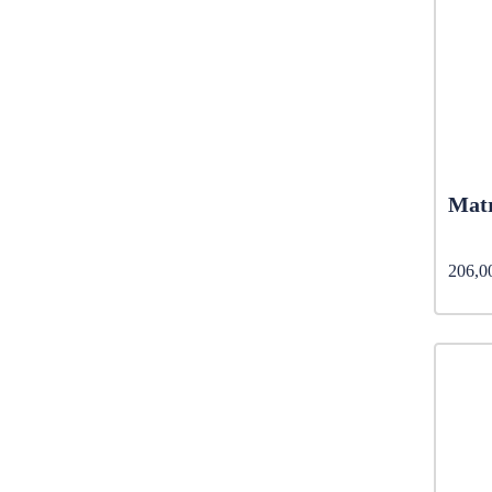
Mat
206,0