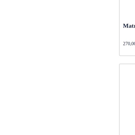
Mat
270,0